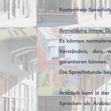
K
ostenfreie Sprechst
Anmeldung immer Die
Es können normalerw
Verständnis, dass 
garantieren können.
Die Sprechstunde beg
Arabisch ka
nn in de
Sprachen als Arabis