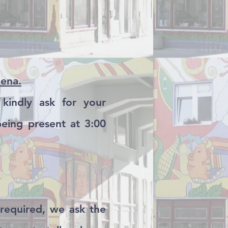
Jena.
kindly ask for your
eing present at 3:00
 required, we ask the