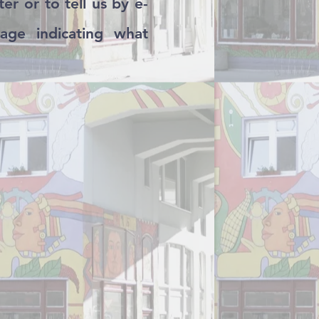
r or to tell us by e-
ge indicating what