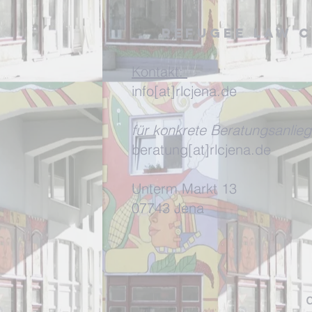
Refugee Law C
Kontakt:
info[at]rlcjena.de
für konkrete Beratungsanlieg
beratung[at]rlcjena.de
Unterm Markt 13
07743 Jena
d