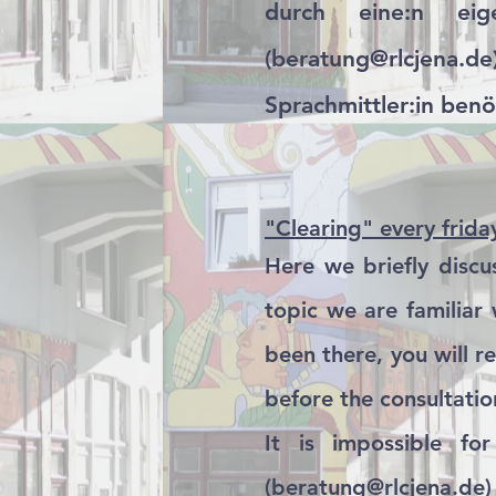
durch eine:n eig
(
beratung@rlcjena.de
Sprachmittler:in benö
"Clearing" every frid
Here we briefly discu
topic we are familiar w
been there, you will r
before the consultatio
It is impossible f
(
beratung@rlcjena.de
)