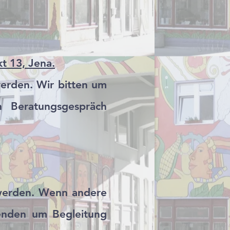
t 13, Jena.
erden. Wir bitten um
n Beratungsgespräch
 werden. Wenn andere
henden um Begleitung