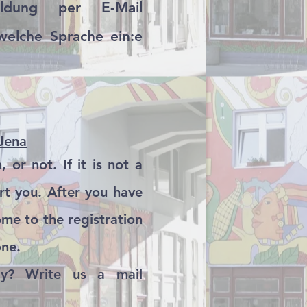
dung per E-Mail
welche Sprache ein:e
 Jena
or not. If it is not a
rt you. After you have
ome to the registration
one.
ay? Write us a mail