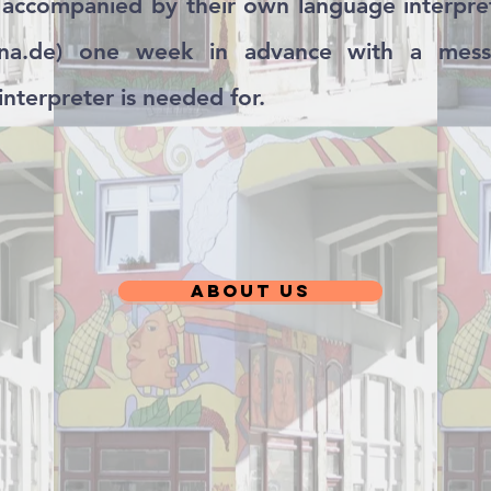
 accompanied by their own language interprete
na.de
) one week in advance with a messa
nterpreter is needed for.
ABout us