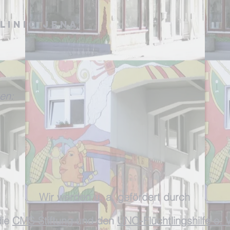
linic Jena
en:
W
ir werden
u. a. gefördert durch
ie
CMS-Stiftun
g und
den
UNO-Flüchtlingshilfe e. V