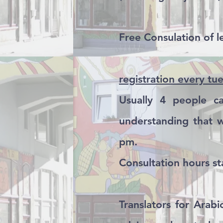
Free Consulation of l
registration every t
Usually 4 people c
understanding that w
pm.
Consultation hours st
Translators for Arabi