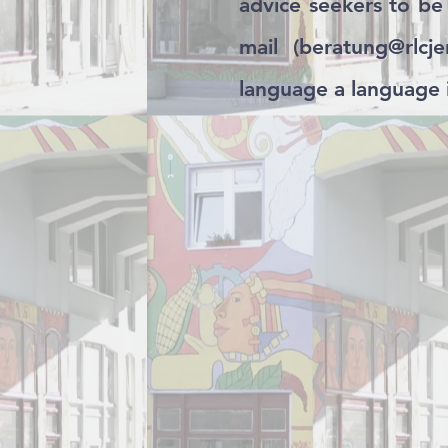
advice seekers to be
mail (
beratung@rlcje
language a language i