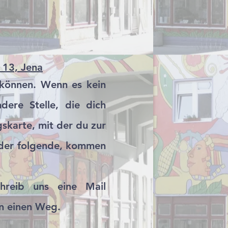
 13, Jena
 können. Wenn es kein
dere Stelle, die dich
karte, mit der du zur
 der folgende, kommen
hreib uns eine Mail
den einen Weg.