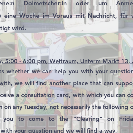
ene:n Dolmetscher:in
oder um Anmel
) eine Woche im Voraus mit Nachricht, für 
tigt wird.
ay, 5:00 - 6:00 pm, Weltraum, Unterm Markt 13,
ss whether we can help you with your question, 
ith, we will fin
d another place that can suppo
eceive a consultation card, with which you can c
n on any Tuesday, not necessarily the following 
or you to come to the "Clearing" on Frid
 with your question and we will find a way.