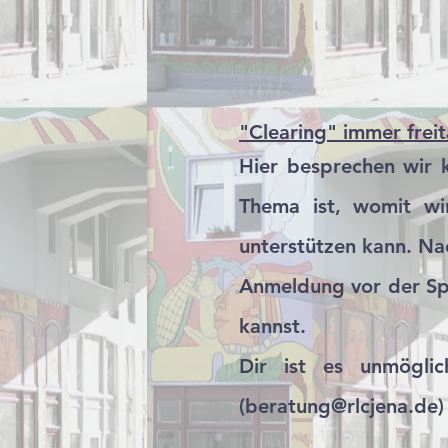
"Clearing" immer frei
Hier besprechen wir k
Thema ist, womit wir
unterstützen kann. Na
Anmeldung vor der Sp
kannst.
Dir ist es unmögli
(
beratung@rlcjena.de
)