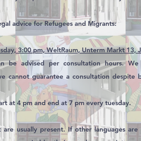
egal advice for Refugees and Migrants:
uesday, 3:00 pm, WeltRaum, Unterm Markt 13, 
an be advised per consultation hours. We 
e cannot guarantee a consultation despite b
art at 4 pm and end at 7 pm every tuesday.
c are usually present.
If other languages are