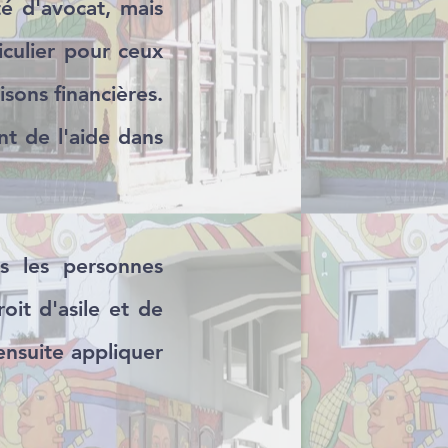
té d'avocat, mais
iculier pour ceux
sons financières.
t de l'aide dans
s les personnes
oit d'asile et de
ensuite appliquer