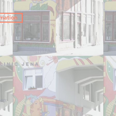
mation
linic Jena
en: