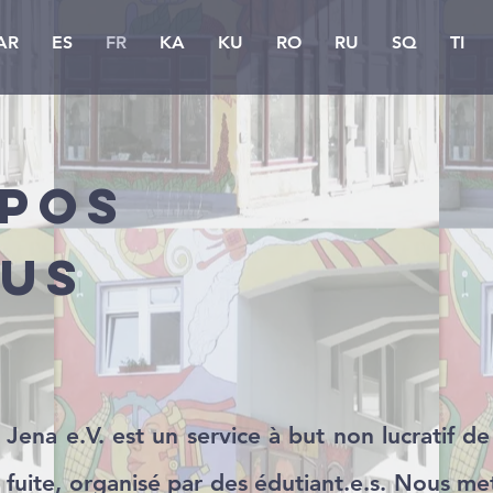
AR
ES
FR
KA
KU
RO
RU
SQ
TI
opos
ous
Jena e.V. est un service à but non lucratif de 
fuite, organisé par des édutiant.e.s. Nous met