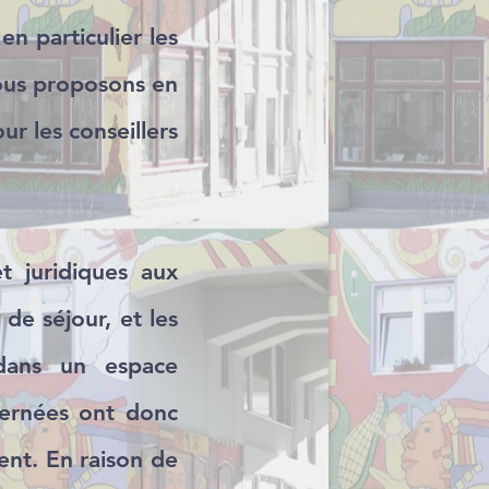
en particulier les
Nous proposons en
r les conseillers
t juridiques aux
 de séjour, et les
 dans un espace
cernées ont donc
ent. En raison de