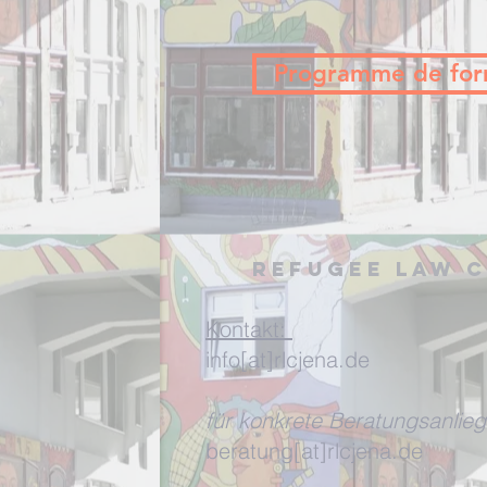
Programme de for
Refugee Law C
Kontakt:
info[at]rlcjena.de
für konkrete Beratungsanlieg
beratung[at]rlcjena.de