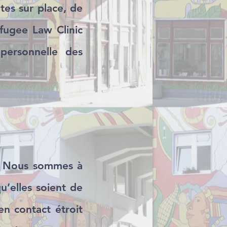
tes sur place, de
efugee Law Clinic
 personnelle des
il. Nous sommes à
u’elles soient de
en contact étroit