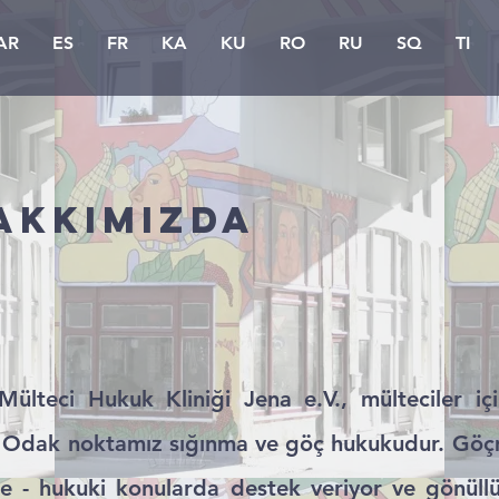
AR
ES
FR
KA
KU
RO
RU
SQ
TI
akkımızda
lteci Hukuk Kliniği Jena e.V., mülteciler iç
. Odak noktamız sığınma ve göç hukukudur. Göçme
re - hukuki konularda destek veriyor ve gönüllü