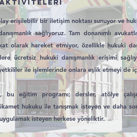
AKTİVİTELERİ
lay erişilebilir bir iletişim noktası sunuyor ve huk
anışmanlık sağlıyoruz. Tam donanımlı avukatlar
kat olarak hareket etmiyor, özellikle hukuki d
ere ücretsiz hukuki danışmanlık erişimi sağlı
etkililer ile işlemlerinde onlara eşlik etmeyi de iç
 bu eğitim programı; dersler, atölye çalışm
e ikamet hukuku ile tanışmak isteyen ve daha so
k uygulamak isteyen herkese yöneliktir.