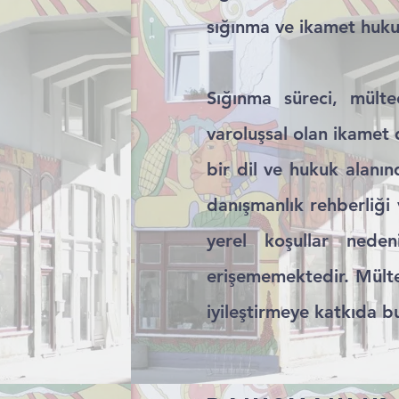
sığınma ve ikamet huku
Sığınma süreci, mülte
varoluşsal olan ikamet
bir dil ve hukuk alanın
danışmanlık rehberliği 
yerel koşullar neden
erişememektedir. Mültec
iyileştirmeye katkıda 