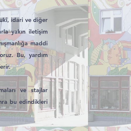
uki, idari ve diğer
la yakın iletişim
anışmanlığa maddi
yoruz. Bu, yardım
erir.
aları ve stajlar
nra bu edindikleri