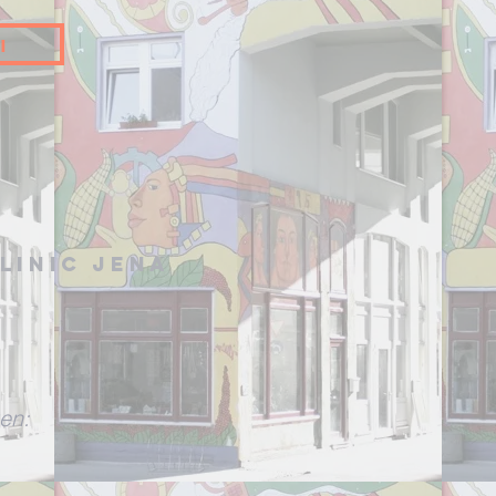
ı
linic Jena
en: