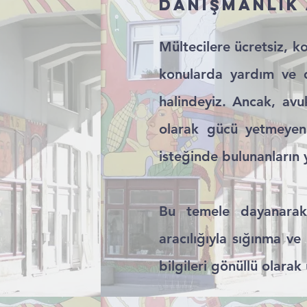
DANIŞMANLIK 
Mültecilere ücretsiz, ko
konularda yardım ve d
halindeyiz. Ancak, avu
olarak gücü yetmeyenl
isteğinde bulunanların y
Bu temele dayanarak,
aracılığıyla sığınma v
bilgileri gönüllü olara