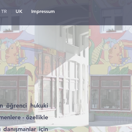
TR
UK
Impressum
in öğrenci hukuki
nlere - özellikle
 danışmanlar için