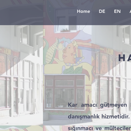
Home
DE
EN
H
Kar amacı gütmeyen Mü
danışmanlık hizmetidir
sığınmacı ve mültecile