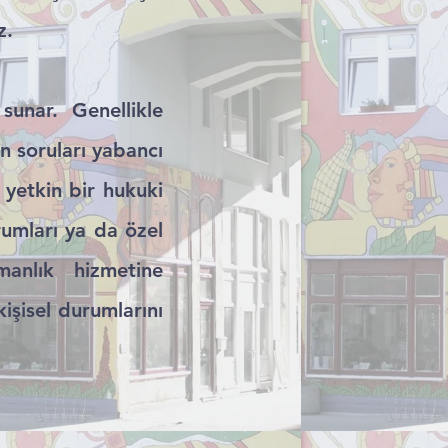
z.
sunar. Genellikle
n soruları yabancı
 yetkin bir hukuki
rumları ya da özel
manlık hizmetine
işisel durumlarını