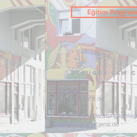
Eğitim Program
Refugee Law C
Kontakt:
info[at]rlcjena.de
für konkrete Beratungsanlieg
beratung[at]rlcjena.de