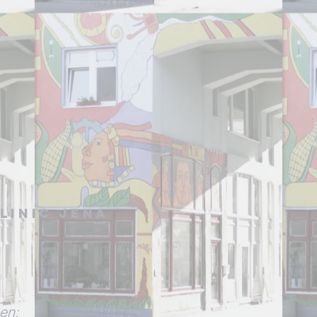
linic Jena
en: