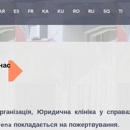
AR
ES
FR
KA
KU
RO
RU
SQ
TI
нас
рганізація, Юридична клініка у справа
 Jena покладається на пожертвування.