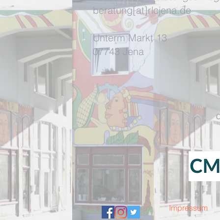
beratung[at]rlcjena.de
Unterm Markt 13
07743 Jena
d
Impressum