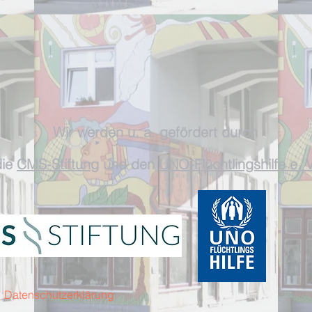
W
ir werden
u. a. gefördert durch
ie
CMS-Stiftun
g und
den
UNO-Flüchtlingshilfe e. V
Datenschutzerklärung