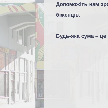
Допоможіть нам зр
біженців.
Будь-яка сума – це