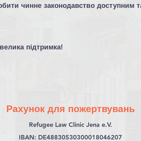
обити чинне законодавство доступним т
 велика підтримка!
Рахунок для пожертвувань
Refugee Law Clinic Jena e.V.
IBAN: DE48830530300018046207