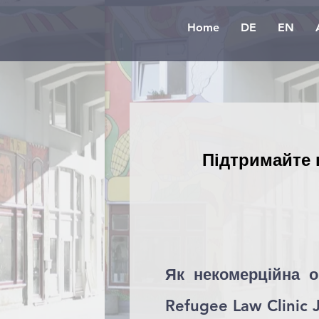
Home
DE
EN
Підтримайте 
Як некомерційна о
Refugee Law Clinic