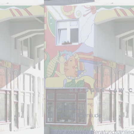
Refugee Law C
Kontakt:
info[at]rlcjena.de
für konkrete Beratungsanlieg