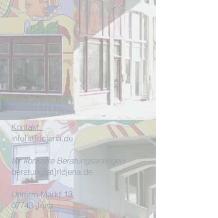
Kontakt:
info[at]rlcjena.de
für konkrete Beratungsanliegen:
beratung[at]rlcjena.de
Unterm Markt 13
07743 Jena