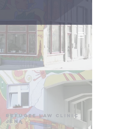
Refugee Law Clinic
Jena