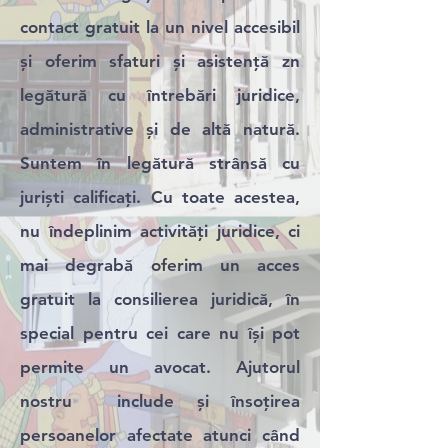
contact gratuit la un nivel accesibil
și oferim sfaturi și asistență zn
legătură cu întrebări juridice,
administrative și de altă natură.
Suntem în legătură strânsă cu
juriști calificați. Cu toate acestea,
nu îndeplinim activități juridice, ci
mai degrabă oferim un acces
gratuit la consilierea juridică, în
special pentru cei care nu își pot
permite un avocat. Ajutorul
nostru include și însoțirea
persoanelor afectate atunci când