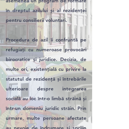
asemenea un program de formare
în dreptul azilului și al rezidenței
pentru consilierii voluntari.
Procedura de azil îi confruntă pe
refugiați cu numeroase provocări
birocratice și juridice. Decizia, de
multe ori, existențială cu privire la
statutul de rezidență și întrebările
ulterioare despre integrarea
socială au loc într-o limbă străină și
într-un domeniu juridic străin. Prin
urmare, multe persoane afectate
au nevoie de îndrumare și sprijin