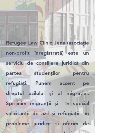
Refugee Law Clinic Jena (asociație
non-profit înregistrată) este un
serviciu de consiliere juridică din
partea studenților pentru
refugiați. Punem accent pe
dreptul azilului și al migrației.
Sprijinim migranții și în special
solicitanții de azil și refugiații în
probleme juridice și oferim de