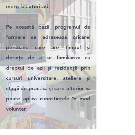
merg la autorități.
Pe această bază, programul de
formare se adresează oricărei
persoane care are timpul și
dorința de a se familiariza cu
dreptul de azil și rezidență prin
cursuri universitare, ateliere și
stagii de practică și care ulterior își
poate aplica cunoștințele în mod
voluntar.