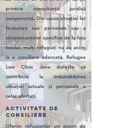
printr-o consultanță juridică
competentă. Din cauza situației lor
financiare sau personale sau a
circumstanțelor specifice de la fața
locului, mulți refugiați nu au acces
la o consiliere adecvată. Refugee
Law Clinic Jena dorește să
contribuie la îmbunătățirea
situației actuale și personale a
celor afectați.
ACTIVITATE DE
CONSILIERE
Oferim refugiaților un punct de