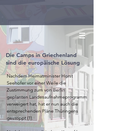
Die Camps in Griechenland
sind die europäische Lösung
Nachdem Heimatminister Horst Seehofer vor einer Weile die Zustimmung zum von Berlin geplanten Landesaufnahmeprogramm verweigert hat, hat er nun auch die entsprechenden Pläne Thüringens gestoppt (1).

Nach langem politischem Kampf hatte die Thüringer Regierung beschlossen bis 2022 500 Personen aus den Camps auf den griechischen Inseln aufzunehmen. Es sollten besonders schutzbedürftige Menschen aufgenommen werden (2). Das wäre zwar schon ein Anfang gewesen, aber immer noch absolut nicht zufriedenstellend (obwohl natürlich der Einzelfall zählt). Außerdem ist immer fraglich, wer eigentlich mit „besonders schutzbedürftig“ gemeint sein soll. Normalerweise soll das heißen, wir wollen Frauen und kleine Kinder (aber wehe, sie sehen nicht klein und süß aus) (3). Warum junge Männer, die vor Krieg und bewaffneten Konflikten geflohen sind, nicht schutzbedürftig sein sollen, lässt sich nicht wirklich erschließen (Wo sind die Männerrechtsaktivisten, wenn man sie braucht?).

Nach § 23 Abs. 1 AufenthG (Aufenthaltsgesetz) können die obersten Landesbehörden entscheiden, bestimmten Ausländer_innen aus völkerrechtlichen oder humanitären Gründen eine Aufenthaltserlaubnis zu erteilen.

Seehofer hat seine dafür erforderliche Zustimmung nicht erteilt. Ob er diese verweigern durfte, muss nun geprüft werden (4). Er möchte die „Bundeseinheitlichkeit“ wahren, wie es im § 23 Abs. 1 AufenthG auch vorgesehen ist. Außerdem hat er wiederum von dieser schon vielfach beschwörten „europäischen Lösung“ gesprochen. Sowohl die angeblich nicht gewahrte Bundeseinheitlichkeit als auch die europäische Einheit sind vorgeschobene Pseudo-Argumente. Eigentlich sogar verwunderlich, dass ein Mann, der die „Einwanderung in die deutschen Sozialsysteme“ bis zur letzten Patrone (!) verteidigt haben will und sich darüber freut, wenn an seinem 69. Geburtstag 69 Personen nach Afghanistan abgeschoben werden, sich jetzt nicht wieder einfach hinstellt und offen und ehrlich sagt, dass er keine weiteren Flüchtlinge nach Deutschland kommen lassen will und dass sie lieber in den Camps in Griechenland verkommen sollen. 

Warum ergibt das Argument der Bundeseinheitlichkeit keinen Sinn? Zum einen hätte man auch einfach sagen können, dass, um die Bundeseinheitlichkeit zu wahren, alle Bundesländer ermutigt werden sollten, Personen aus den Camps aufzunehmen. Wie von der Seebrücke und durch die Kampagne „Wir haben Platz“ deutlich gemacht, gibt es in Deutschland tausende freie Betten (in Thüringen allein gibt es 8.000 freie Unterbringungsplätze (5) ) und insbesondere Kommunen, die sich zu Sicheren Häfen und damit ihre Aufnahmebereitschaft erklärt haben (6).  Stattdessen ignoriert Seehofer die Länder und Kommunen. Zum zweiten gibt es schon Landesaufnahmeprogramme, die nur (noch) von einzelnen Ländern durchgeführt werden. So können z.B. in Thüringen, Schleswig-Holstein und Brandenburg Syrer_innen die Aufnahme von Familienmitgliedern beantragen, die sie über den regulären Familiennachzug nicht oder nur schwer nachholen können (z.B. volljährige Kinder oder Großeltern). Das liegt daran, dass die meisten Bundesländer ihre Aufnahmeprogramme, die es ursprünglich überall gab außer in Bayern, nicht verlängert haben. 

Außerdem wurde der § 23 Abs. 1 AufenthG ja gerade dafür geschaffen, dass die Länder eigenständig Aufenthaltserlaubnisse ausstellen können. Der Kritikpunkt, dass die Verfahren sich von denen des Bundes unterscheiden könnten, verkennt demnach die Idee dieses Paragraphen. 

Nach dem Bundesaufnahmeprogramm, auf das Seehofer als Rechtfertigung verweist, will Deutschland 350 minderjährige Kinder aufnehmen (7). 
 
Warum ist das vermeintliche Abwarten einer europäischen Lösung nur vorgeschoben? Es gibt wenige Themen, über die sich die EU-Staaten so uneinig sind, wie über Migration. Wenn Seehofer also warten möchte bis darüber Einigkeit herrscht, meint er eigentlich, dass er die aktuelle Situation eigentlich gar nicht so schlimm findet (was keine große Überraschung ist) und am liebsten noch einige Jahre vergehen lassen möchte, bis sich womöglich irgendetwas tut. Was allerdings noch viel wichtiger ist: Es gibt schon eine europäische Lösung.

Die Camps auf den Inseln existieren nicht (nur) wegen Versagens des griechischen Staates, sondern wegen des von der EU-Kommission erdachten EU-Türkei-Deals (8). Die Camps, wie sie jetzt sind, sind das Ergebnis einer gesamteuropäischen „Lösung“, von der andauernd behauptet wird, es gäbe sie nicht. Diese Lösung sieht vor, dass eigentlich alle Menschen, die auf den Inseln ankommen, zurück in die Türkei geschickt werden sollen, weil es da angeblich so sicher ist. Dabei ist es ein ziemlich offensichtlicher Widerspruch, die Türkei einerseits auf keinen Fall in die EU aufnehmen zu wollen wegen Menschenrechtsverletzungen etc., andererseits das Land als sicher genug für Geflüchtete zu erklären.

In der Realität wurden seit 2016 nur etwas über 2000 Personen in die Türkei zurückgeschickt (9),  weil trotz der Einordnung als „sicherer Drittstaat“ das Non-Refoulement-Gebot (10)  beachtet werden muss und sich merkwürdigerweise bei den allermeisten Menschen in einer individuellen Prüfung herausgestellt hat, dass es in der Türkei doch gar nicht so sicher für sie ist. Kaum jemand darf also tatsächlich in die Türkei abgeschoben werden, die Verfahren auf den Inseln dauern meist viel länger als höchstens 6 Monate, wie eigentlich vorgesehen, und trotzdem müssen die meisten Asylbewerber_innen während des gesamten Verfahrens auf den Inseln ausharren. Der finanziell schlecht dastehende Staat Griechenland schafft es dabei nicht, die Menschen anständig zu versorgen. Spätestens seit der Wahl der neuen rechtskonservativen Regierung im Jahr 2019 fehlt zudem der politische Wille.

Es sollte also nicht davon gesprochen werden, dass nordeuropäische Staaten aus reiner Wohltätigkeit Griechenland oder den „armen Menschen auf den Inseln“ nur ein bisschen helfen müssen und dann wäre alles gut. Die Camps auf den Inseln sind zum einen gerade dafür geschaffen worden abzuschrecken und den Personen aufzuzeigen, dass ihre Menschlichkeit hier nichts wert ist. Zum anderen können die meisten Personen seit der Einführung von „carrier sanctions“ (11) nur noch auf dem Land- bzw. Seeweg nach Europa kommen und landen zwingenderweise überwiegend in Italien, Spanien oder Griechenland. Das Dublin-System (12) ist so aufgebaut, dass quasi niemand in die nord- und westeuropäischen Staaten kommen darf, die meisten dort gestellten Asylanträge zunächst wegen Unzulässigkeit abgelehnt werden und die Betroffenen dem Risiko ausgesetzt sind, nach Italien, Spanien oder Griechenland abgeschoben zu werden.

Unglücklicherweise herrscht selbst unter Personen, die für legale und sichere Fluchtrouten propagieren, häufig das Missverständnis, es gäbe im Dublin-System europäische Verteilungsschlüssel. Oft wird davon geredet, es müssten mehr Personen als durch die Quote vorgesehen, aufgenommen werden. Dabei ist sehr wichtig zu wissen, dass es eine solche obligatorische Quote nicht gibt. Es gibt in der Dublin-III-Verordnung keinen Verteilungsschlüssel, nach dem Personen, die in südeuropäischen Staaten ankommen, in den Norden verteilt werden. Nicht falsch verstehen: Wir wollen keinen Verteilungsschlüssel, sondern Bewegungsfreiheit für alle 😊.

Übrigens: Viele der Personen, die sich nun in Griechenland in den Camps befinden, haben Familienmitglieder in europäischen Ländern, zu denen der reguläre Familiennachzug verweigert wurde. Wenn Seehofer tatsächlich so an einer regulären Einreise interessiert ist, warum setzt Deutschland dem so hohe Hürden, die es den Menschen vielfach unmöglich macht, ihrer Familie mit einem Visum nachzureisen (13)?

Es ist allerdings nicht ausreichend, allein Seehofer als den Unmenschen zu bezeichnen, der er ist. Auch die Aufnahme von 300 Personen durch Berlin und von 500 Personen durch Thüringen wäre zwar für die betroffenen Menschen womöglich eine große Erleichterung gewesen, hätte aber an dem grundsätzlich problematischen Dublin-System nichts geändert. Allein, dass es Ewigkeiten gedauert hat, sich in einem rot-rot-grün regierten Land auf die Aufnahme von 500 Menschen bis 2022 (also weniger als 200 pro Jahr) zu einigen, ist sehr traurig. 

Seit einer Weile werden auf den Inseln geschlossene Camps gebaut. Kürzlich hat die Europäische Kommission dafür 130 Millionen Euro bewilligt (14). Diese Camps werden die Bewohner_innen nicht verlassen dürfen. Während es z.B. für die Camp-Bewohner_innen auf Samos momentan noch möglich ist, in der Stadt einzukaufen, an den Strand zu gehen und sich zumindest auf der Insel frei zu bewegen, geht das bald nicht mehr. Die Menschen sollen zukünftig in einem abgeschiedenen geschlossenen Camp untergebracht werden. Unter anderem deshalb, ist es falsch, davon zu reden, die EU würde „ihre Augen verschließen“ oder von der Situation hier einfach nicht genug mitbekommen. Die EU verschließt nicht die Augen, sondern hat aktiv beschlossen, dass die Personen, die auf den griechischen Inseln ankommen, am liebsten in die Türkei zurückgebracht werden oder mindestens in geschlossenen Camps ihre Lebenszeit absitzen sollen.

Auch wenn es ein Skandal ist, dass Seehofer die Landesaufnahmeprogramme stoppt bzw. versucht zu stoppen, bringt es nichts, wieder einmal eine einzelne Person in den Fokus aller Kritik zu stellen, dessen politische Einstellung bereits bekannt ist und dessen Entscheidung daher nicht überrascht.

Vielmehr muss die Europäische Union in den Fokus der Kritik geraten, welche durch ihre Politik für die Entstehung solcher menschenunwürdigen Umstände an den Außengrenzen, von denen die griechischen Lager nur ein Aspekt sind, verantwortlich ist. 

Es müssen daher nicht nur die Landesaufnahmeprogramme durchgesetzt werden, sondern gleichzeitig die Lager aufgelöst und bedingungslose Bewegungsfreiheit für ALLE geschaffen werden.

  
 (1) https://www.zdf.de/nachrichten/politik/thueringen-fluechtlinge-100.html. 
  
(2) https://justiz.thueringen.de/aktuelles/medieninformationen/detailseit