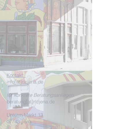
Kontakt:
info[at]rlcjena.de
für konkrete Beratungsanliegen:
beratung[at]rlcjena.de
Unterm Markt 13
07743 Jena