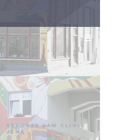
Refugee Law Clinic
Jena