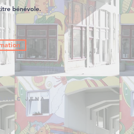
titre bénévole.
mation
linic Jena