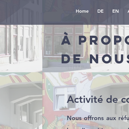
Home
DE
EN
à prop
de nou
Activité de c
Nous offrons aux réfu