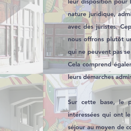
leur disposition pour 
nature juridique, adm
avec des juristes. Ce
nous offrons plutôt un
qui ne peuvent pas se
Cela comprend égalem
leurs démarches admini
Sur cette base, le 
intéressées qui ont le
séjour au moyen de cou