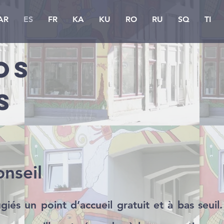
AR
ES
FR
KA
KU
RO
RU
SQ
TI
os
s
onseil
giés un point d’accueil gratuit et à bas seu