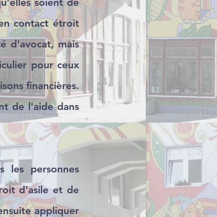
u’elles soient de
en contact étroit
té d'avocat, mais
iculier pour ceux
sons financières.
t de l'aide dans
s les personnes
oit d'asile et de
ensuite appliquer