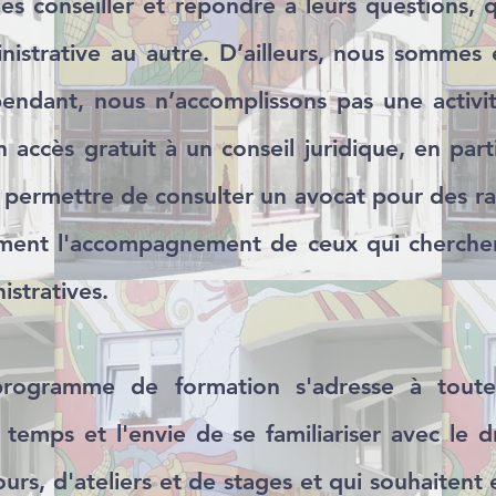
les conseiller et répondre à leurs questions, q
inistrative au autre. D’ailleurs, nous sommes 
pendant, nous n’accomplissons pas une activi
 accès gratuit à un conseil juridique, en part
 permettre de consulter un avocat pour des rai
ent l'accompagnement de ceux qui cherchen
stratives.
programme de formation s'adresse à toute
 temps et l'envie de se familiariser avec le dr
rs, d'ateliers et de stages et qui souhaitent 