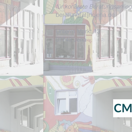
für konkrete Beratungsanlieg
beratung[at]rlcjena.de
Unterm Markt 13
07743 Jena
d