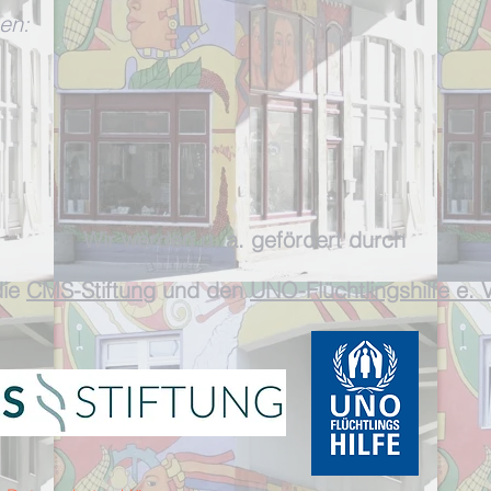
en:
W
ir werden
u. a. gefördert durch
ie
CMS-Stiftun
g und
den
UNO-Flüchtlingshilfe e. V