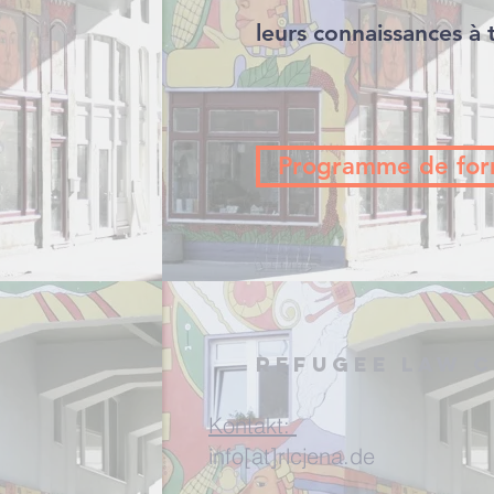
leurs connaissances à 
Programme de for
Refugee Law C
Kontakt:
info[at]rlcjena.de