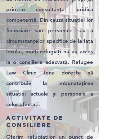
printr-o consultanță juridică
competentă. Din cauza situației lor
financiare sau personale sau a
circumstanțelor specifice de la fața
locului, mulți refugiați nu au acces
la o consiliere adecvată. Refugee
Law Clinic Jena dorește să
contribuie la îmbunătățirea
situației actuale și personale a
celor afectați.
ACTIVITATE DE
CONSILIERE
Oferim refugiaților un punct de