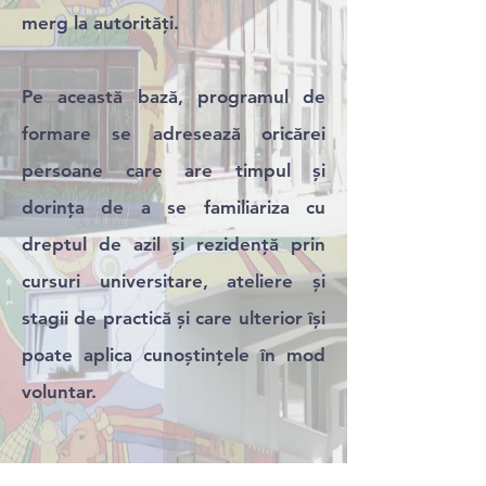
merg la autorități.
Pe această bază, programul de
formare se adresează oricărei
persoane care are timpul și
dorința de a se familiariza cu
dreptul de azil și rezidență prin
cursuri universitare, ateliere și
stagii de practică și care ulterior își
poate aplica cunoștințele în mod
voluntar.