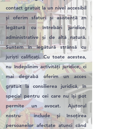
contact gratuit la un nivel accesibil
și oferim sfaturi și asistență zn
legătură cu întrebări juridice,
administrative și de altă natură.
Suntem în legătură strânsă cu
juriști calificați. Cu toate acestea,
nu îndeplinim activități juridice, ci
mai degrabă oferim un acces
gratuit la consilierea juridică, în
special pentru cei care nu își pot
permite un avocat. Ajutorul
nostru include și însoțirea
persoanelor afectate atunci când