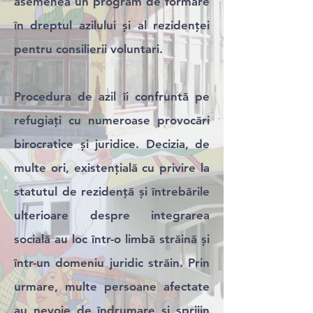
asemenea un program de formare
în dreptul azilului și al rezidenței
pentru consilierii voluntari.
Procedura de azil îi confruntă pe
refugiați cu numeroase provocări
birocratice și juridice. Decizia, de
multe ori, existențială cu privire la
statutul de rezidență și întrebările
ulterioare despre integrarea
socială au loc într-o limbă străină și
într-un domeniu juridic străin. Prin
urmare, multe persoane afectate
au nevoie de îndrumare și sprijin