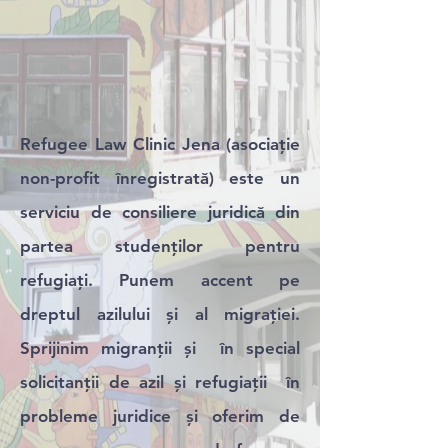
Refugee Law Clinic Jena (asociație
non-profit înregistrată) este un
serviciu de consiliere juridică din
partea studenților pentru
refugiați. Punem accent pe
dreptul azilului și al migrației.
Sprijinim migranții și în special
solicitanții de azil și refugiații în
probleme juridice și oferim de