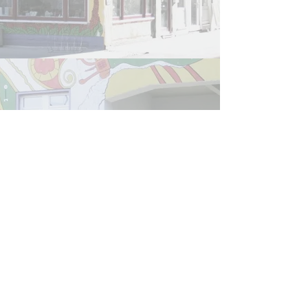
Refugee Law Clinic
Jena