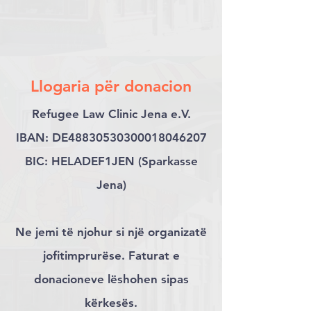
Llogaria për donacion
Refugee Law Clinic Jena e.V.
IBAN: DE48830530300018046207
BIC: HELADEF1JEN (Sparkasse
Jena)
Ne jemi të njohur si një organizatë
jofitimprurëse. Faturat e
donacioneve lëshohen sipas
kërkesës.