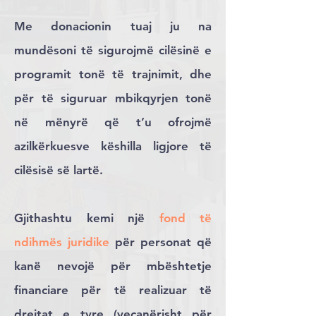
Me donacionin tuaj ju na
mundësoni të sigurojmë cilësinë e
programit tonë të trajnimit, dhe
për të siguruar mbikqyrjen tonë
në mënyrë që t’u ofrojmë
azilkërkuesve këshilla ligjore të
cilësisë së lartë.
Gjithashtu kemi një
fond të
ndihmës juridike
për personat që
kanë nevojë për mbështetje
financiare për të realizuar të
drejtat e tyre (vecanërisht për