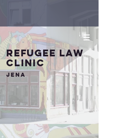
Refugee
Law
Clinic
Jena