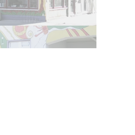
Refugee Law Clinic
Jena