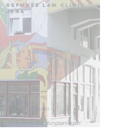
Refugee Law Clinic
Jena
Kontakt:
info[at]rlcjena.de
für konkrete Beratungsanliegen:
beratung[at]rlcjena.de