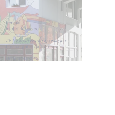
Kontakt:
info[at]rlcjena.de
für konkrete Beratungsanliegen:
beratung[at]rlcjena.de
Unterm Markt 13
07743 Jena
W
ir werden
u. a. gefördert durch
die
CMS-Stiftun
g und
den
UNO-
Flüchtlingshilfe e. V.