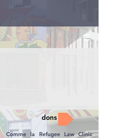
dons
Comme la Refugee Law Clinic