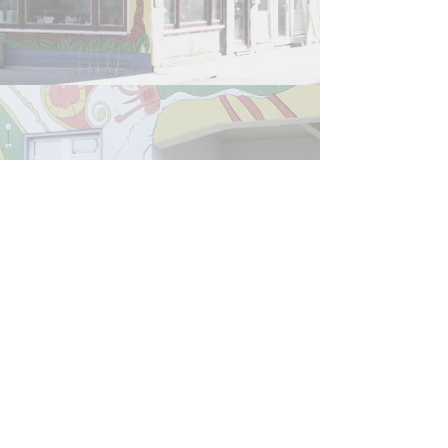
Refugee Law Clinic
Jena