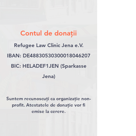
Contul de donații
Refugee Law Clinic Jena e.V.
IBAN: DE48830530300018046207
BIC: HELADEF1JEN (Sparkasse
Jena)
Suntem recunoscuți ca organizație non-
profit. Atestatele de donație vor fi
emise la cerer
e.