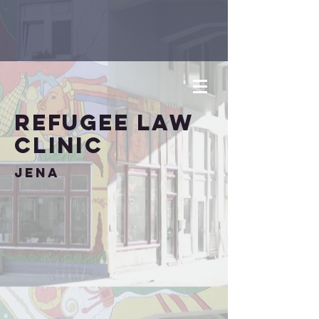
Refugee
Law
Clinic
Jena