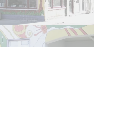
Refugee Law Clinic
Jena