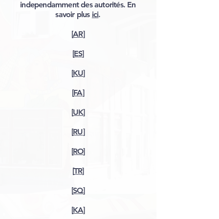
independamment des autorités. En
savoir plus
ici
.
[
AR
]
[
ES
]
[
KU
]
[
FA
]
[
UK
]
[
RU
]
[
RO
]
[
TR
]
[
SQ
]
[
KA
]