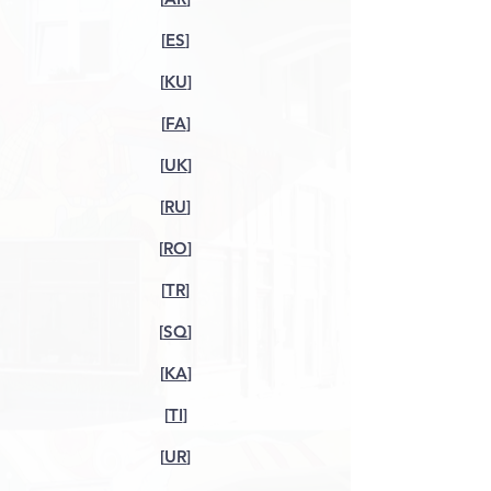
[
ES
]​
[
KU
]
[
FA
]
[
UK
]
[
RU
]
[
RO
]
[
TR
]
[
SQ
]
[
KA
]
[
TI
]
[
UR
]