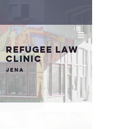
Refugee
Law
Clinic
Jena