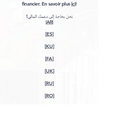
financier. En savoir plus
ici
!
نحن بحاجة إلى دعمك المالي!
​[
AR
]
[
ES
]​
[
KU
]
[
FA
]
[
UK
]
[
RU
]
[
RO
]
[
TR
]
[
SQ
]
[
KA
]