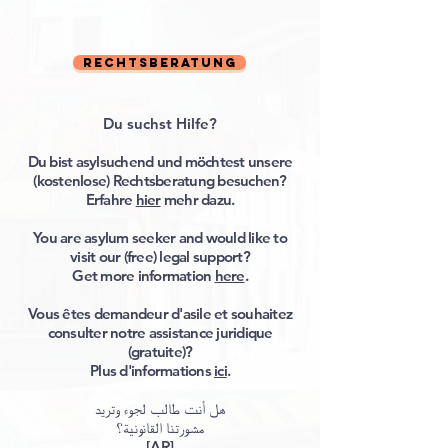
Rechtsberatung
Du suchst
Hilfe?
Du bist asylsuchend und möchtest unsere
(kostenlose) Rechtsberatung besuchen?
Erfahre
hier
mehr dazu.
You are asylum seeker and would like to
visit our (free) legal support?
Get more information
here
.
Vous êtes demandeur d'asile et souhaitez
consulter notre assistance juridique
(gratuite)?
Plus d'informations
ici
.
هل أنت طالب لجوء وتريد
مشورتنا القانونية؟
[
AR
]