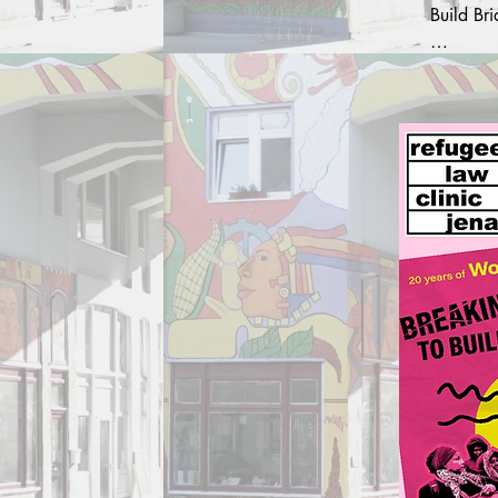
Build Bri
Das Buch
Situatio
die seit 
kämpft.

Women in
Brandenb