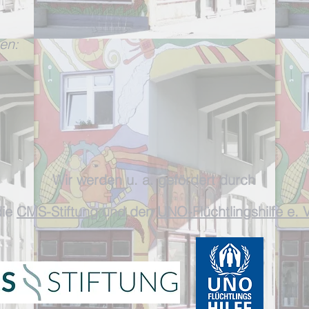
en:
W
ir werden
u. a. gefördert durch
ie
CMS-Stiftun
g und
den
UNO-Flüchtlingshilfe e. V