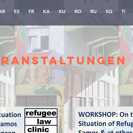
AR
ES
FR
KA
KU
RO
RU
SQ
TI
eranstaltungen