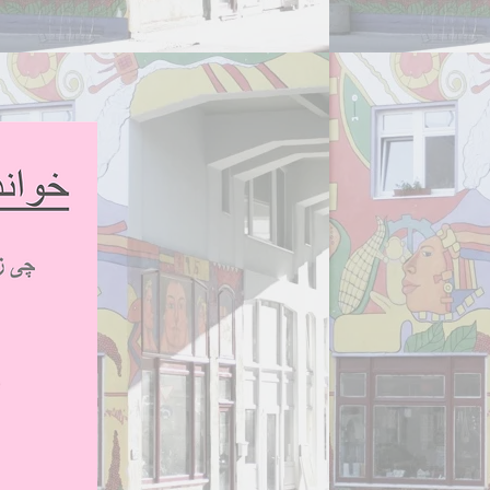
eben, die 
rauen, 
slager 
im Raum 
pfen.