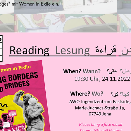
dges" mit Women in Exile ein.

 ist eine Textsammlung von geflüchteten Frauen über Flucht, Überl
n in den Lagern und die Organisation als Gruppe von geflüchteten F
20 Jahren für Bewegungsfreiheit und die Abschaffung der Flüchtling
 Exile ist eine Initiative von geflüchteten Frauen, die sich 2002 
urg/ Berlin zusammengeschlossen haben und für ihre Rechte käm