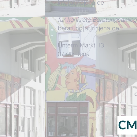
info[at]rlcjena.de
für konkrete Beratungsanlieg
beratung[at]rlcjena.de
Unterm Markt 13
07743 Jena
d