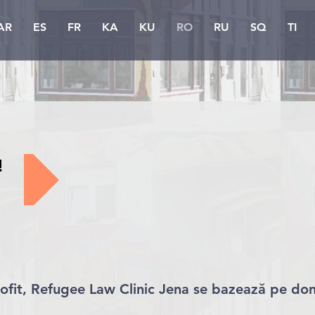
AR
ES
FR
KA
KU
RO
RU
SQ
TI
!
ofit, Refugee Law Clinic Jena se bazează pe dona