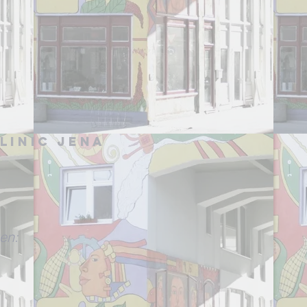
linic Jena
en: