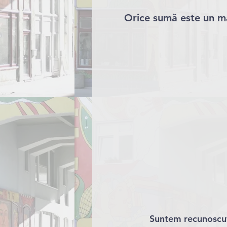
Orice sumă este un ma
Suntem recunoscuți