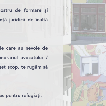
nostru de formare și
nță juridică de înaltă
le care au nevoie de
onorariul avocatului /
cest scop, te rugăm să
les pentru refugiați.