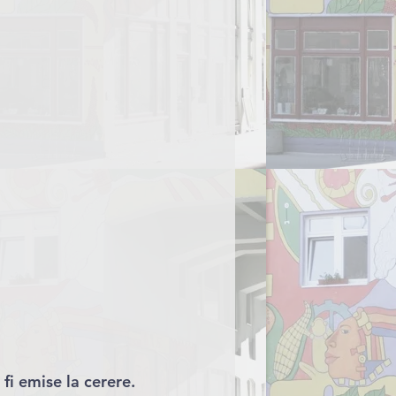
fi emise la cerer
e.