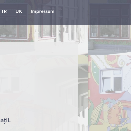
TR
UK
Impressum
ții.