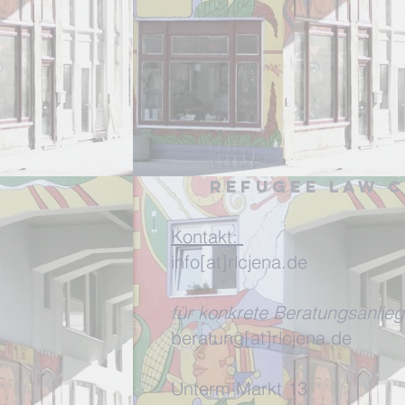
Refugee Law C
Kontakt:
info[at]rlcjena.de
für konkrete Beratungsanlieg
beratung[at]rlcjena.de
Unterm Markt 13