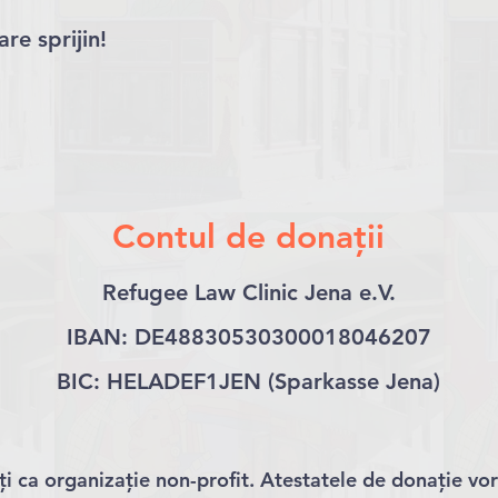
re sprijin!
Contul de donații
Refugee Law Clinic Jena e.V.
IBAN: DE48830530300018046207
BIC: HELADEF1JEN (Sparkasse Jena)
 ca organizație non-profit. Atestatele de donație vor 