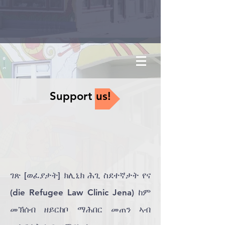
Support us!
ገጽ [ወፈያታት] ክሊኒክ ሕጊ ስደተኛታት የና
(die Refugee Law Clinic Jena) ከም
መኽሰብ ዘይርከቦ ማሕበር መጠን ኣብ