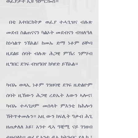
ወፈያታት ኢዩ ዝምርኰስ።
በቲ እተበርክትዎ ወፈያ ተሓጊዝና ብሉጽ
መደብ ስልጠናናን ካልኦት መደብናን ብዝለዓለ
ከነሳልጥ ንኽእል፣ ከመኡ ድማ ነቶም ዕቝባ
ዚደልዩ ሰባት ብሉጽ ሕጋዊ ምኽሪ ንምሃብ
ዚግበር ደገፍ ብዝዓበየ ክካየድ ይኸአል።
ካብኡ ወጻኢ ነቶም ገንዘባዊ ደገፍ ዜድልዮም
ሰባት ዚኸውን ሕጋዊ ረድኤት እውን ኣሎና፣
ካብኡ ተሓጊዞም መሰላት ምእንቲ ክሕሎን
ኽትጥቀመሉን። አዚ ውን ክፍሊት ዓቃብ ሕጊ
ዘጠቃለለ አዩ፣ አንተ ዲኣ ዓቒሚ ናይ ገንዘብ
ተዘብልካ። ወፈያ አንተ ዲኣ ክትገብር ደሊካ ፣