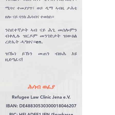
ሚሳና ተመያያጥ፣ ወይ ዲማ ኣብዚ ታሕቲ
ዘሎ ናይ ባንክ ሕሳብና ተወከስ።
ንስደተኛታት ኣብ ናይ ሕጊ መሰሎምን
ብቀሊሉ ዝርዶም መንገድታት ዝውዕል
ረድኤት ሓግዘና።en.
ዝዀነ ይኹን መጠን ብዙሕ እዩ
ዚድግፈና!
ሕሳብ ወፈያ
Refugee Law Clinic Jena e.V.
IBAN: DE48830530300018046207
BIC: HELADEF1JEN (Sparkasse