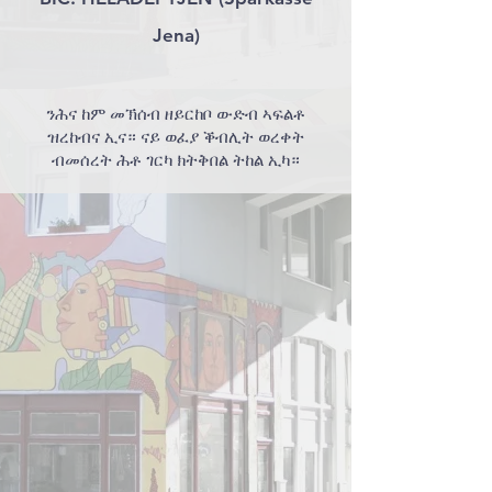
Jena)
ንሕና ከም መኽሰብ ዘይርከቦ ውድብ ኣፍልቶ
ዝረከብና ኢና። ናይ ወፈያ ቕብሊት ወረቀት
ብመሰረት ሕቶ ገርካ ክትቅበል ትከል ኢካ።