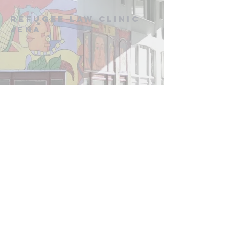
Refugee Law Clinic
Jena
Kontakt:
info[at]rlcjena.de
für konkrete Beratungsanliegen:
beratung[at]rlcjena.de