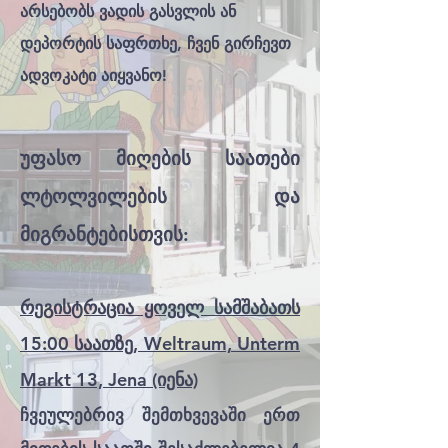
არსებობს ვადის გასვლის ან
დეპორტის საფრთხე, ჩვენ გირჩევთ
ადვოკატი აიყვანო!
უფასო მიღების საათები
ლტოლვილების და
მიგრანტებისთვის:
რეგისტრაცია ყოველ სამშაბათს
15:00 საათზე, Weltraum, Unterm
Markt 13, Jena (იენა)
ჩვეულებრივ შემთხვევაში ერთ