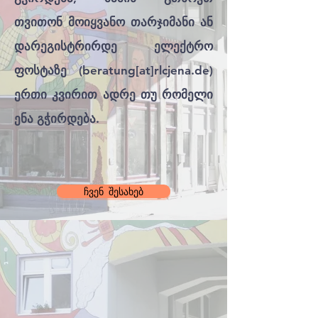
თვითონ მოიყვანო თარჯიმანი ან
დარეგისტრირდე ელექტრო
ფოსტაზე (beratung[at]rlcjena.de)
ერთი კვირით ადრე თუ რომელი
ენა გჭირდება.
ჩვენ შესახებ