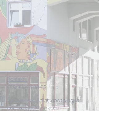
Kontakt:
info[at]rlcjena.de
für konkrete Beratungsanliegen:
beratung[at]rlcjena.de
Unterm Markt 13
07743 Jena