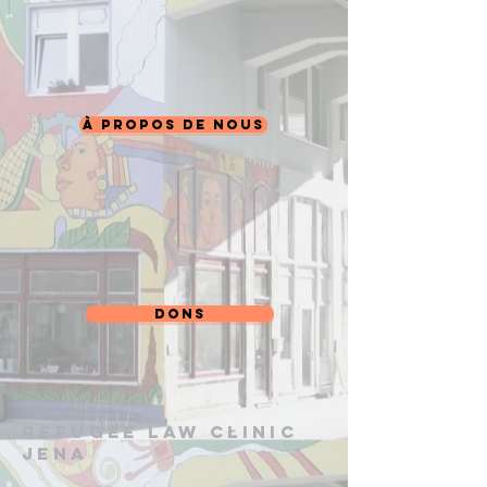
à propos de nous
dons
Refugee Law Clinic
Jena