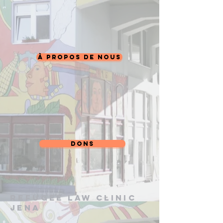
à propos de nous
dons
Refugee Law Clinic
Jena