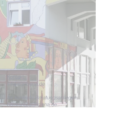
Kontakt:
info[at]rlcjena.de
für konkrete Beratungsanliegen:
beratung[at]rlcjena.de
Unterm Markt 13
07743 Jena