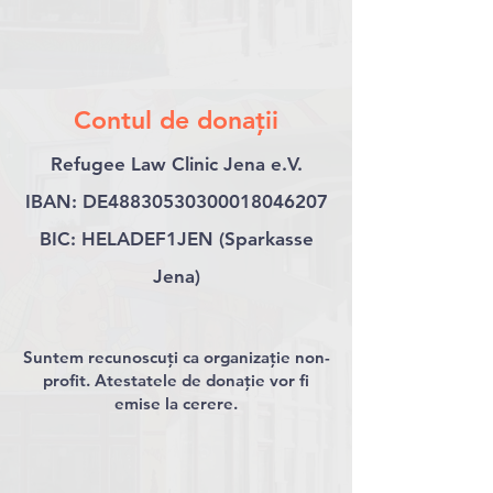
Contul de donații
Refugee Law Clinic Jena e.V.
IBAN: DE48830530300018046207
BIC: HELADEF1JEN (Sparkasse
Jena)
Suntem recunoscuți ca organizație non-
profit. Atestatele de donație vor fi
emise la cerer
e.