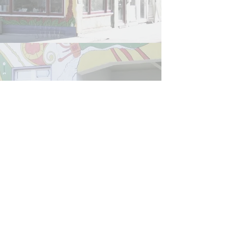
Refugee Law Clinic
Jena